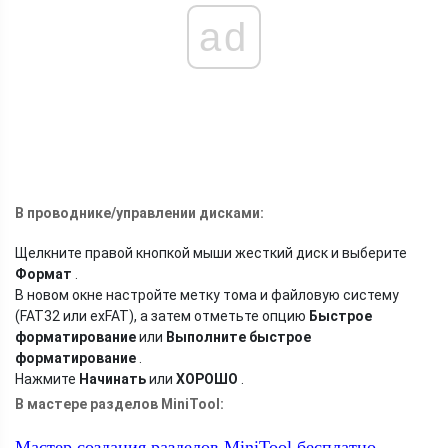
ad
В проводнике/управлении дисками:
Щелкните правой кнопкой мыши жесткий диск и выберите
Формат
.
В новом окне настройте метку тома и файловую систему
(FAT32 или exFAT), а затем отметьте опцию
Быстрое
форматирование
или
Выполните быстрое
форматирование
.
Нажмите
Начинать
или
ХОРОШО
.
В мастере разделов MiniTool:
Мастер создания разделов MiniTool бесплатно