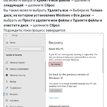
Вы можете выбрать
Храните мои файлы
-> щелкните
следующий
-> щелкните
Сброс
.
Вы также можете выбрать
Удалить все
->
Выбери из
Только
диск, на котором установлена ​​Windows
и
Все диски
->
выбрать из
Просто удалите мои файлы
и
Удалите файлы и
очистите диск
-> щелкните
Сброс
.
Подождите, пока процесс завершится.