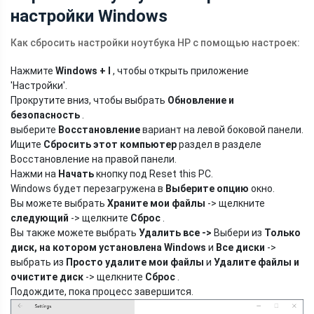
настройки Windows
Как сбросить настройки ноутбука HP с помощью настроек:
Нажмите
Windows + I
, чтобы открыть приложение
'Настройки'.
Прокрутите вниз, чтобы выбрать
Обновление и
безопасность
.
выберите
Восстановление
вариант на левой боковой панели.
Ищите
Сбросить этот компьютер
раздел в разделе
Восстановление на правой панели.
Нажми на
Начать
кнопку под Reset this PC.
Windows будет перезагружена в
Выберите опцию
окно.
Вы можете выбрать
Храните мои файлы
-> щелкните
следующий
-> щелкните
Сброс
.
Вы также можете выбрать
Удалить все
->
Выбери из
Только
диск, на котором установлена ​​Windows
и
Все диски
->
выбрать из
Просто удалите мои файлы
и
Удалите файлы и
очистите диск
-> щелкните
Сброс
.
Подождите, пока процесс завершится.