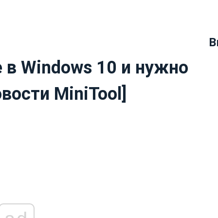
В
e в Windows 10 и нужно
вости MiniTool]