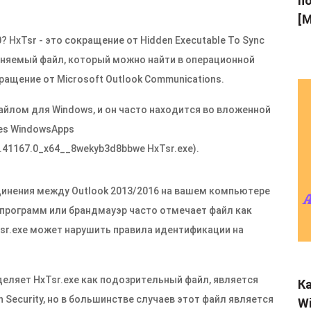
по
[M
? HxTsr - это сокращение от Hidden Executable To Sync
лняемый файл, который можно найти в операционной
ращение от Microsoft Outlook Communications.
йлом для Windows, и он часто находится во вложенной
les WindowsApps
6.41167.0_x64__8wekyb3d8bbwe
HxTsr.exe
).
инения между Outlook 2013/2016 на вашем компьютере
 программ или брандмауэр часто отмечает файл как
sr.exe
может нарушить правила идентификации на
деляет
HxTsr.exe
как подозрительный файл, является
Ка
Security, но в большинстве случаев этот файл является
Wi