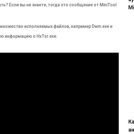
ать? Если вы не знаете, тогда это сообщение от MiniTool
Mi
я множество исполняемых файлов, например
Dwm.exe
и
рую информацию о
HxTsr.exe
.
Ка
а