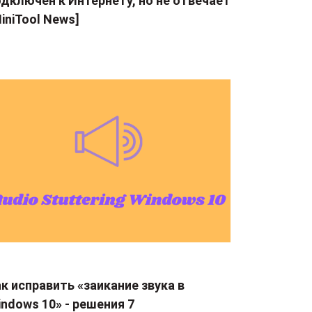
дключен к Интернету, но не отвечает
iniTool News]
к исправить «заикание звука в
ndows 10» - решения 7