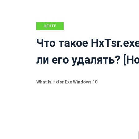
ЦЕНТР
НОВОСТЕЙ
Что такое HxTsr.ex
MINITOOL
ли его удалять? [Но
What Is Hxtsr Exe Windows 10