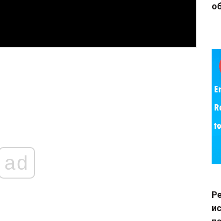
об
ad
Р
и