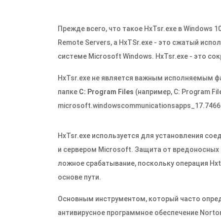
Прежде всего, что такое
HxTsr.exe
в Windows 10
Remote Servers, а
HxTSr.exe
- это сжатый испо
системе Microsoft Windows.
HxTsr.exe
- это сок
HxTsr.exe
не является важным исполняемым фа
папке
C: Program Files
(например, C: Program Fi
microsoft.windowscommunicationsapps_17.746
HxTsr.exe
используется для установления соед
и сервером Microsoft. Защита от вредоносных
ложное срабатывание, поскольку операция
Hxt
основе пути.
Основным инструментом, который часто опре
антивирусное программное обеспечение Norton 