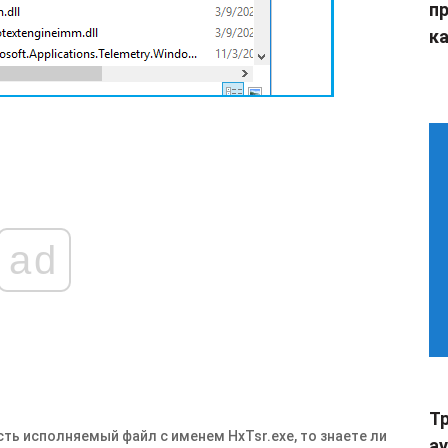
п
ка
ad
Тр
есть исполняемый файл с именем
HxTsr.exe
, то знаете ли
а