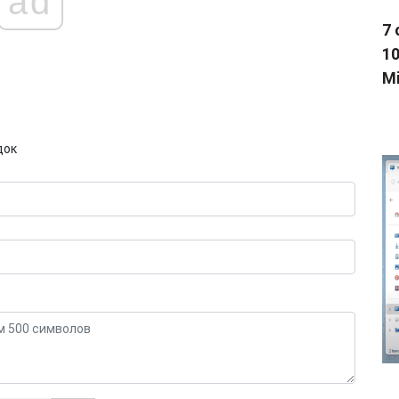
ad
7 
1
Mi
док