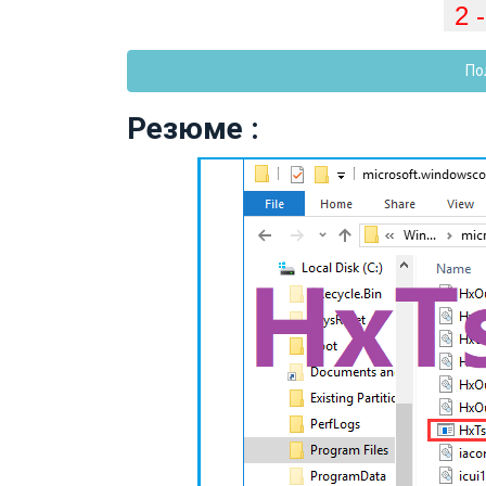
По
Резюме :