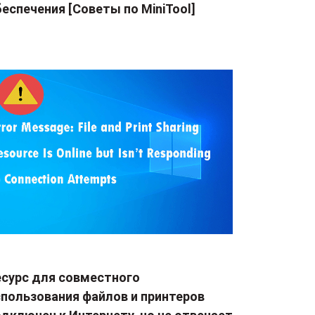
еспечения [Советы по MiniTool]
есурс для совместного
спользования файлов и принтеров