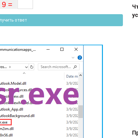
Чт
ус
лучить ответ
П