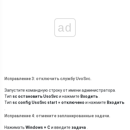
ad
Исправление 3: отключить службу UvoSvc.
Запустите командную строку от имени администратора.
Тип
sc остановить UsoSvc
и нажмите
Входить
.
Тип
sc config UsoSvc start = отключено
и нажмите
Входить
.
Исправление 4: отмените запланированные задачи.
Нажимать
Windows + С
и введите
задача
.