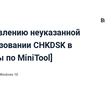
В
авлению неуказанной
зовании CHKDSK в
 по MiniTool]
 Windows 10