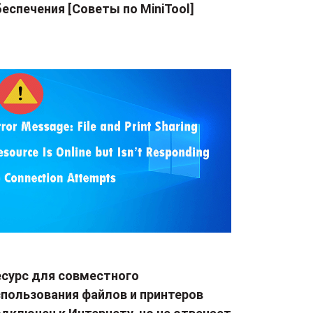
еспечения [Советы по MiniTool]
есурс для совместного
спользования файлов и принтеров