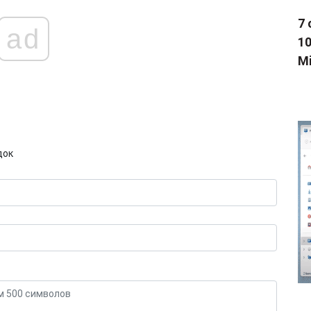
7 
ad
1
Mi
док