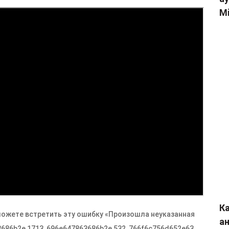
Mi
Ка
 можете встретить эту ошибку «Произошла неуказанная
а
686b2e 1713, 696e647863686b2e 532, 766f6c756d652e63