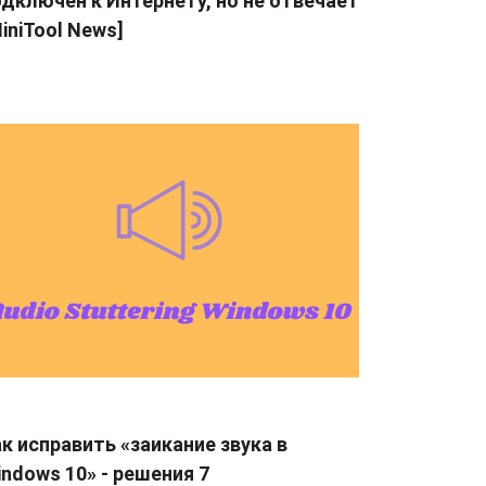
дключен к Интернету, но не отвечает
iniTool News]
к исправить «заикание звука в
ndows 10» - решения 7