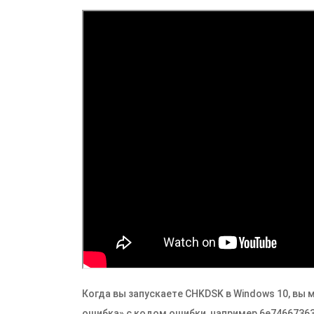
Когда вы запускаете CHKDSK в Windows 10, вы
ошибка» с кодом ошибки, например 6e74667363