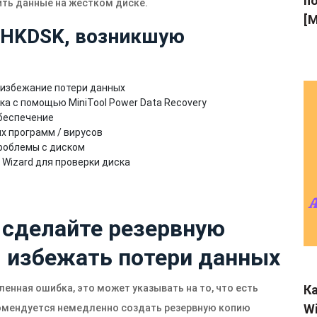
по
ить данные на жестком диске.
[M
CHKDSK, возникшую
 избежание потери данных
а с помощью MiniTool Power Data Recovery
беспечение
х программ / вирусов
проблемы с диском
n Wizard для проверки диска
 сделайте резервную
 избежать потери данных
енная ошибка, это может указывать на то, что есть
Ка
Wi
омендуется немедленно создать резервную копию