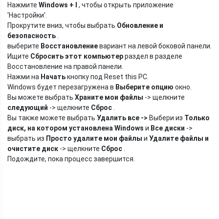
Нажмите
Windows + I
, чтобы открыть приложение
'Настройки'.
Прокрутите вниз, чтобы выбрать
Обновление и
безопасность
.
выберите
Восстановление
вариант на левой боковой панели.
Ищите
Сбросить этот компьютер
раздел в разделе
Восстановление на правой панели.
Нажми на
Начать
кнопку под Reset this PC.
Windows будет перезагружена в
Выберите опцию
окно.
Вы можете выбрать
Храните мои файлы
-> щелкните
следующий
-> щелкните
Сброс
.
Вы также можете выбрать
Удалить все
->
Выбери из
Только
диск, на котором установлена ​​Windows
и
Все диски
->
выбрать из
Просто удалите мои файлы
и
Удалите файлы и
очистите диск
-> щелкните
Сброс
.
Подождите, пока процесс завершится.