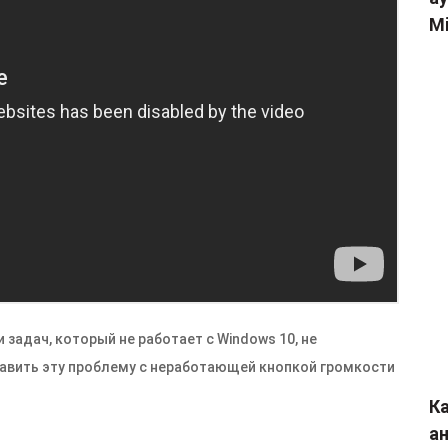
Mi
и задач, который не работает с Windows 10, не
править эту проблему с неработающей кнопкой громкости
Ка
а