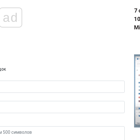
7 
ad
1
Mi
док