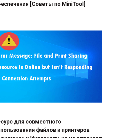
еспечения [Советы по MiniTool]
есурс для совместного
спользования файлов и принтеров