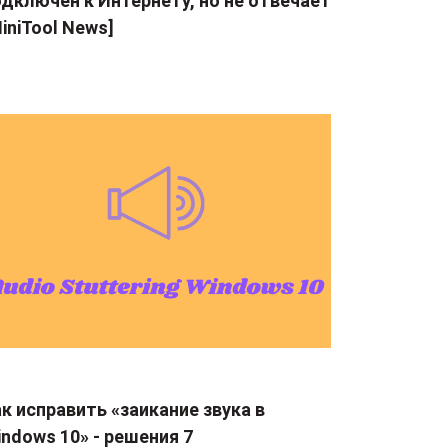
дключен к Интернету, но не отвечает
iniTool News]
к исправить «заикание звука в
ndows 10» - решения 7