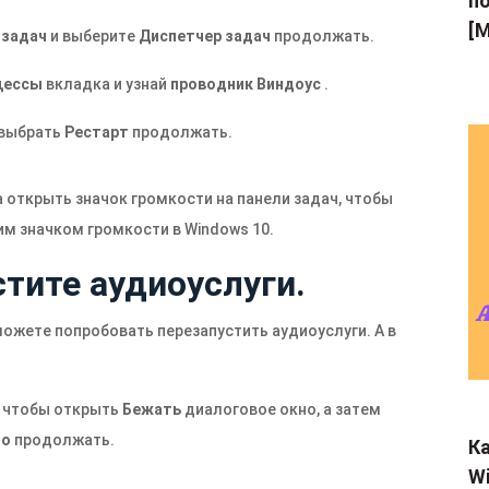
по
[M
 задач
и выберите
Диспетчер задач
продолжать.
цессы
вкладка и узнай
проводник Виндоус
.
 выбрать
Рестарт
продолжать.
 открыть значок громкости на панели задач, чтобы
м значком громкости в Windows 10.
тите аудиоуслуги.
можете попробовать перезапустить аудиоуслуги. А в
 чтобы открыть
Бежать
диалоговое окно, а затем
шо
продолжать.
Ка
Wi