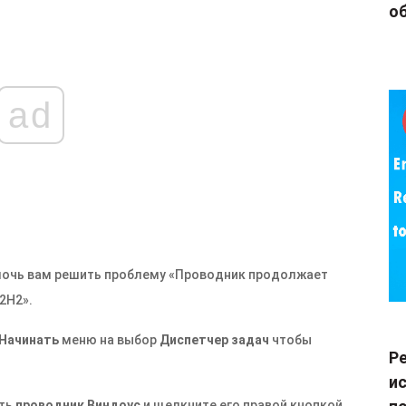
об
ad
мочь вам решить проблему «Проводник продолжает
2H2».
Начинать
меню на выбор
Диспетчер задач
чтобы
Р
и
ить
проводник Виндоус
и щелкните его правой кнопкой