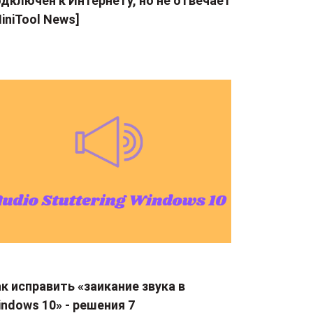
дключен к Интернету, но не отвечает
iniTool News]
к исправить «заикание звука в
ndows 10» - решения 7