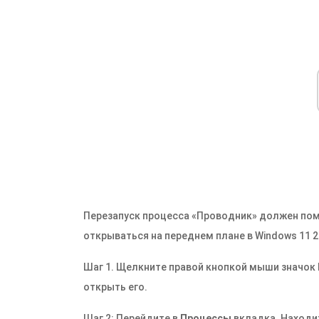
Перезапуск процесса «Проводник» должен по
открываться на переднем плане в Windows 11 2
Шаг 1. Щелкните правой кнопкой мыши значок
открыть его.
Шаг 2: Перейдите в
Процессы
вкладка. Наход