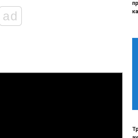
п
ка
ad
Тр
а