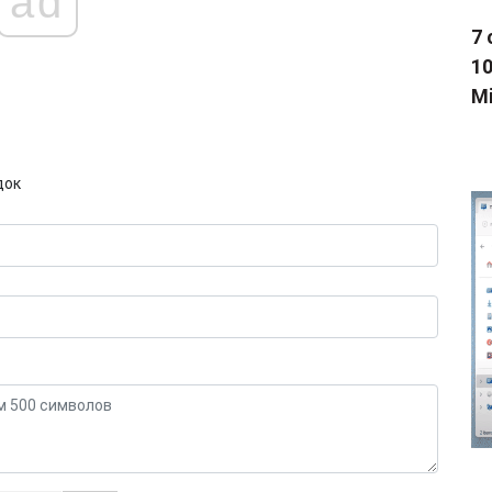
ad
7 
1
Mi
док