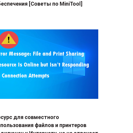
еспечения [Советы по MiniTool]
есурс для совместного
спользования файлов и принтеров