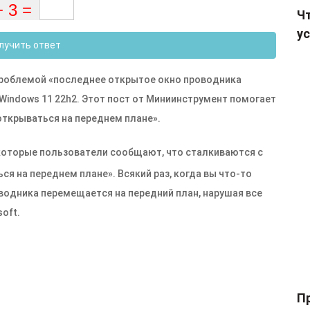
Чт
ус
лучить ответ
проблемой «последнее открытое окно проводника
Windows 11 22h2. Этот пост от Миниинструмент помогает
ткрываться на переднем плане».
которые пользователи сообщают, что сталкиваются с
 на переднем плане». Всякий раз, когда вы что-то
водника перемещается на передний план, нарушая все
oft.
П