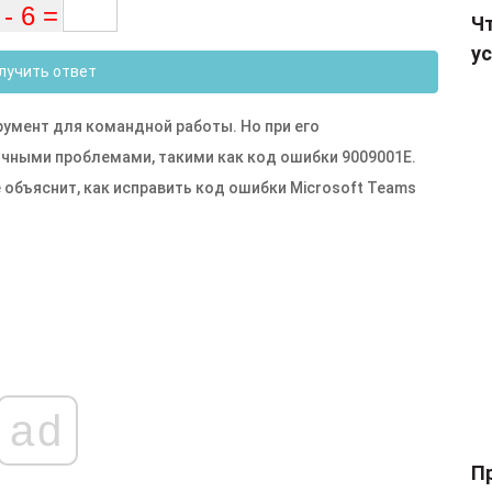
Чт
ус
лучить ответ
румент для командной работы. Но при его
ичными проблемами, такими как код ошибки 9009001E.
объяснит, как исправить код ошибки Microsoft Teams
ad
П