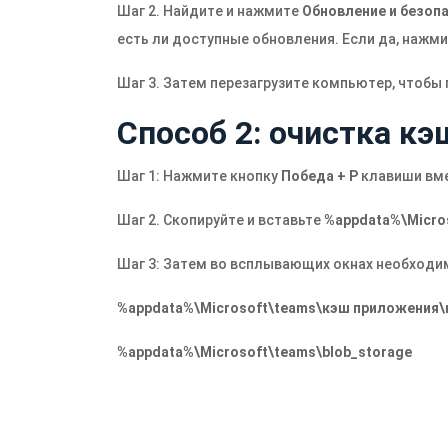
Шаг 2. Найдите и нажмите
Обновление и безоп
есть ли доступные обновления. Если да, нажм
Шаг 3. Затем перезагрузите компьютер, чтобы
Способ 2: очистка к
Шаг 1: Нажмите кнопку
Победа + Р
клавиши вме
Шаг 2. Скопируйте и вставьте
%appdata%\Micro
Шаг 3: Затем во всплывающих окнах необходи
%appdata%\Microsoft\teams\кэш приложения
%appdata%\Microsoft\teams\blob_storage