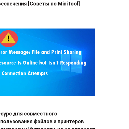
еспечения [Советы по MiniTool]
есурс для совместного
спользования файлов и принтеров