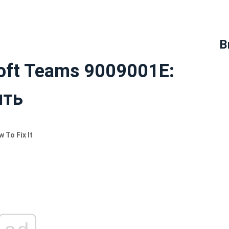
В
oft Teams 9009001E:
ить
 To Fix It