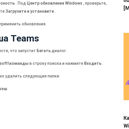
по
асность
. Под
Центр обновления Windows
, проверьте,
[M
ите
Загрузите и установите
.
 применить обновления.
эша Teams
сте, что запустит
Бегать
диалог.
soft\команды
в строку поиска и нажмите
Входить
.
мо удалить следующие папки:
\кэш
Ка
Wi