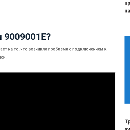
п
ка
и 9009001E?
ает на то, что возникла проблема с подключением к
иси.
Тр
а