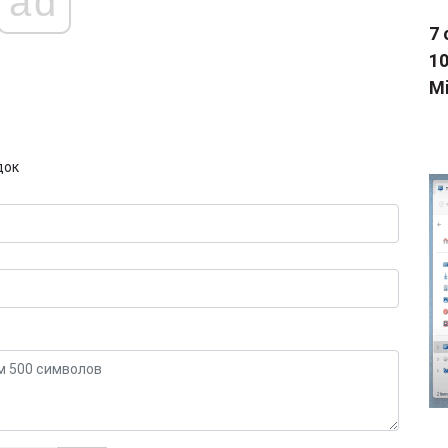
ad
7 
1
Mi
док