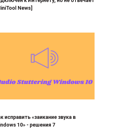
дключен к Интернету, но не отвечает
iniTool News]
к исправить «заикание звука в
ndows 10» - решения 7