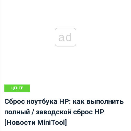
ad
ЦЕНТР
НОВОСТЕЙ
Сброс ноутбука HP: как выполнить
MINITOOL
полный / заводской сброс HP
[Новости MiniTool]