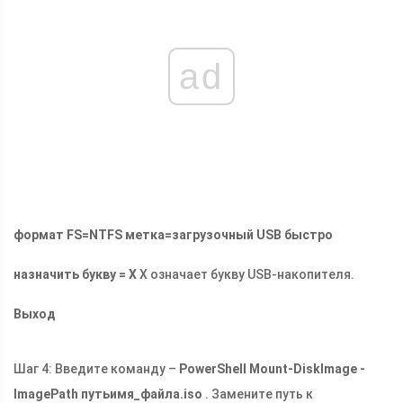
ad
формат FS=NTFS метка=загрузочный USB быстро
назначить букву = X
X означает букву USB-накопителя.
Выход
Шаг 4: Введите команду –
PowerShell Mount-DiskImage -
ImagePath путьимя_файла.iso
. Замените путь к