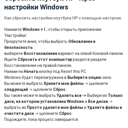
настройки Windows
Как сбросить настройки ноутбука HP с помощью настроек:
Нажмите
Windows + I
, чтобы открыть приложение
'Настройки'.
Прокрутите вниз, чтобы выбрать
Обновление и
безопасность
.
выберите
Восстановление
вариант на левой боковой панели.
Ищите
Сбросить этот компьютер
раздел в разделе
Восстановление на правой панели.
Нажми на
Начать
кнопку под Reset this PC.
Windows будет перезагружена в
Выберите опцию
окно.
Вы можете выбрать
Храните мои файлы
-> щелкните
следующий
-> щелкните
Сброс
.
Вы также можете выбрать
Удалить все
->
Выбери из
Только
диск, на котором установлена ​​Windows
и
Все диски
->
выбрать из
Просто удалите мои файлы
и
Удалите файлы и
очистите диск
-> щелкните
Сброс
.
Подождите, пока процесс завершится.