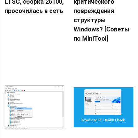
LTSC, сборка 26100,
критического
просочилась в сеть
повреждения
структуры
Windows? [Советы
по MiniTool]