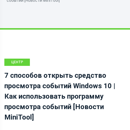
событий [Новости MiniTool]
ЦЕНТР
НОВОСТЕЙ
7 способов открыть средство
MINITOOL
просмотра событий Windows 10 |
Как использовать программу
просмотра событий [Новости
MiniTool]