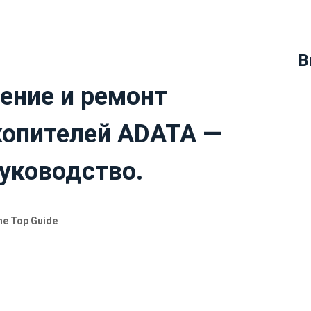
В
ение и ремонт
копителей ADATA —
руководство.
he Top Guide