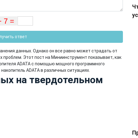
Чт
ус
лучить ответ
анения данных. Однако он все равно может страдать от
х проблем. Этот пост на Миниинструмент показывает, как
копителя ADATA с помощью мощного программного
 накопитель ADATA в различных ситуациях.
ных на твердотельном
П