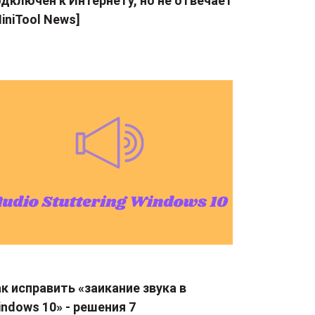
дключен к Интернету, но не отвечает
iniTool News]
к исправить «заикание звука в
ndows 10» - решения 7