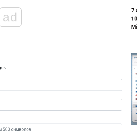
7 
ad
1
Mi
док