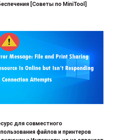
еспечения [Советы по MiniTool]
есурс для совместного
спользования файлов и принтеров