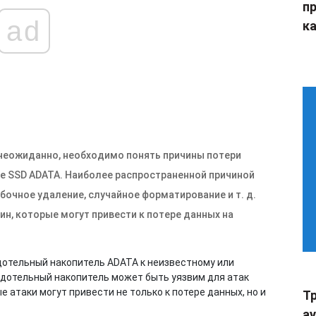
п
ad
ка
 неожиданно, необходимо понять причины потери
е SSD ADATA. Наиболее распространенной причиной
бочное удаление, случайное форматирование и т. д.
ин, которые могут привести к потере данных на
дотельный накопитель ADATA к неизвестному или
дотельный накопитель может быть уязвим для атак
 атаки могут привести не только к потере данных, но и
Тр
а