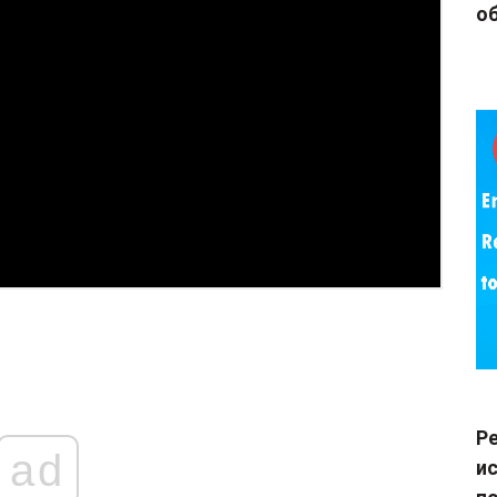
об
Р
ad
и