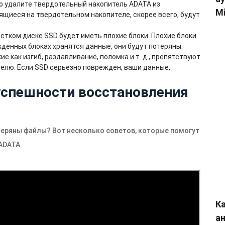
но удалите твердотельный накопитель ADATA из
Mi
нящиеся на твердотельном накопителе, скорее всего, будут
естком диске SSD будет иметь плохие блоки. Плохие блоки
жденных блоках хранятся данные, они будут потеряны.
е как изгиб, раздавливание, поломка и т. д., препятствуют
елю. Если SSD серьезно поврежден, ваши данные,
успешности восстановления
теряны файлы? Вот несколько советов, которые помогут
ADATA.
Ка
а