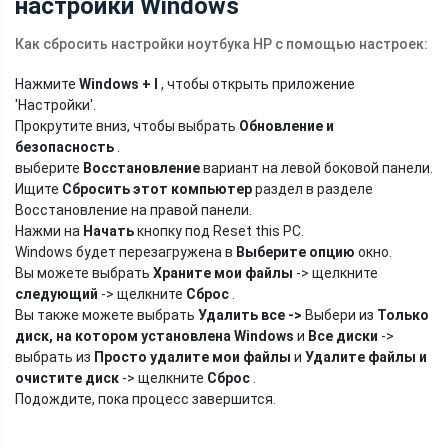
настройки Windows
Как сбросить настройки ноутбука HP с помощью настроек:
Нажмите
Windows + I
, чтобы открыть приложение
'Настройки'.
Прокрутите вниз, чтобы выбрать
Обновление и
безопасность
.
выберите
Восстановление
вариант на левой боковой панели.
Ищите
Сбросить этот компьютер
раздел в разделе
Восстановление на правой панели.
Нажми на
Начать
кнопку под Reset this PC.
Windows будет перезагружена в
Выберите опцию
окно.
Вы можете выбрать
Храните мои файлы
-> щелкните
следующий
-> щелкните
Сброс
.
Вы также можете выбрать
Удалить все
->
Выбери из
Только
диск, на котором установлена ​​Windows
и
Все диски
->
выбрать из
Просто удалите мои файлы
и
Удалите файлы и
очистите диск
-> щелкните
Сброс
.
Подождите, пока процесс завершится.