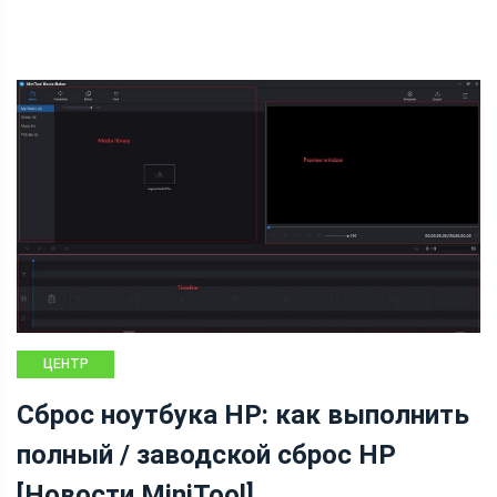
ЦЕНТР
НОВОСТЕЙ
Сброс ноутбука HP: как выполнить
MINITOOL
полный / заводской сброс HP
[Новости MiniTool]