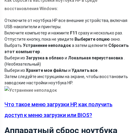
Как сбросить настройки ноутбука HP в среде
восстановления Windows:
Отключите от ноутбука HP все внешние устройства, включая
USB-накопители и принтеры.
Включите компьютер и нажмите
F11
сразу и несколько раз.
Отпустите кнопку, пока не увидите
Выберите опцию
окно.
Выбрать
Устранение неполадок
а затем щелкните
Сбросить
этот компьютер
.
Выбери из
Загрузка в облако
и
Локальная переустановка
.
(Необязательный)
Выбери из
Храните мои файлы
и
Удалить все
.
Затем следуйте инструкциям на экране, чтобы восстановить
заводские настройки ноутбука HP.
Что такое меню загрузки HP, как получить
доступ к меню загрузки или BIOS?
Аппаратный сброс ноутбука