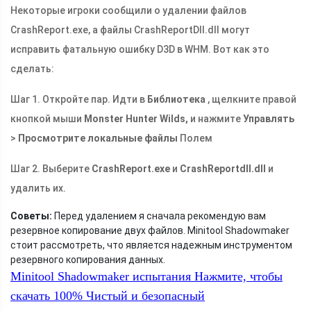
Некоторые игроки сообщили о удалении файлов
CrashReport.exe
, а файлы
CrashReportDll.dll
могут
исправить фатальную ошибку D3D в WHM. Вот как это
сделать:
Шаг 1. Откройте пар. Идти в
Библиотека
, щелкните правой
кнопкой мыши
Monster Hunter Wilds,
и нажмите
Управлять
>
Просмотрите локальные файлы
Полем
Шаг 2. Выберите
CrashReport.exe
и
CrashReportdll.dll
и
удалить их.
Советы:
Перед удалением я сначала рекомендую вам
резервное копирование двух файлов. Minitool Shadowmaker
стоит рассмотреть, что является надежным инструментом
резервного копирования данных.
Minitool Shadowmaker испытания
Нажмите, чтобы
скачать
100%
Чистый и безопасный