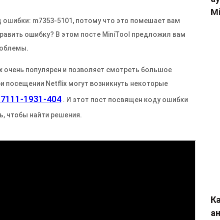
Mi
д ошибки: m7353-5101, потому что это помешает вам
править ошибку? В этом посте MiniTool предложил вам
роблемы.
ix очень популярен и позволяет смотреть большое
и посещении Netflix могут возникнуть некоторые
m7111-1931-404
. И этот пост посвящен коду ошибки
ь, чтобы найти решения.
Ка
а