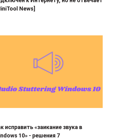
дключен к Интернету, но не отвечает
iniTool News]
к исправить «заикание звука в
ndows 10» - решения 7