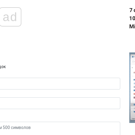
7 
ad
1
Mi
док