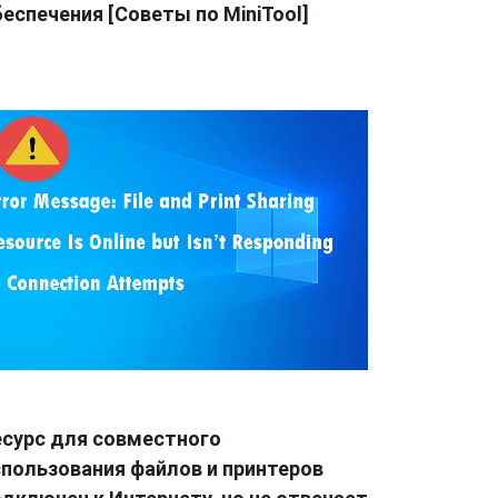
еспечения [Советы по MiniTool]
есурс для совместного
спользования файлов и принтеров