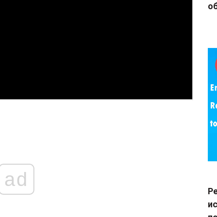
об
ad
Р
и