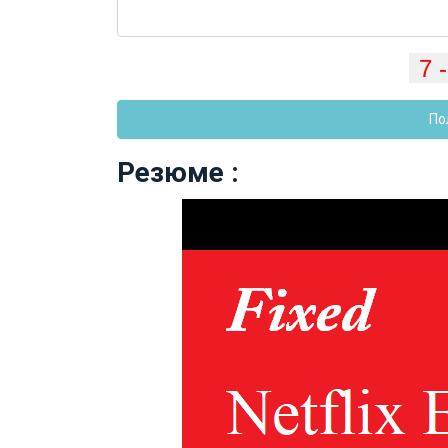
По
Резюме :