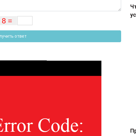
Чт
ус
лучить ответ
П