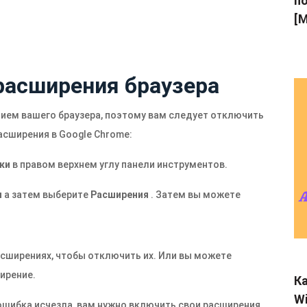
по
[M
расширения браузера
ием вашего браузера, поэтому вам следует отключить
асширения в Google Chrome:
ки
в правом верхнем углу панели инструментов.
ы
а затем выберите
Расширения
. Затем вы можете
асширениях, чтобы отключить их. Или вы можете
ирение.
Ка
Wi
и ошибка исчезла, вам нужно включить свои расширения