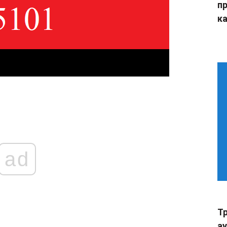
п
ка
ad
Тр
а